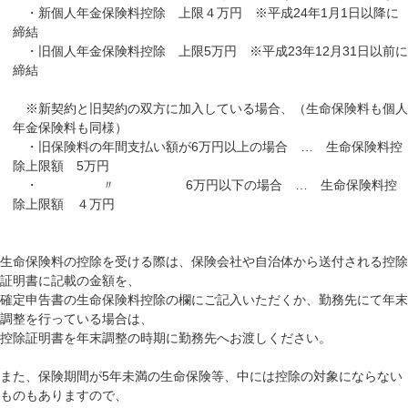
・新個人年金保険料控除 上限４万円 ※平成
24
年
1
月
1
日以降に
締結
・旧個人年金保険料控除 上限
5
万円 ※平成
23
年
12
月
31
日以前に
締結
※新契約と旧契約の双方に加入している場合、（生命保険料も個人
年金保険料も同様）
・旧保険料の年間支払い額が
6
万円以上の場合 … 生命保険料控
除上限額
5
万円
・ 〃
6
万円以下の場合 … 生命保険料控
除上限額 ４万円
生命保険料の控除を受ける際は、保険会社や自治体から送付される控除
証明書に記載の金額を、
確定申告書の生命保険料控除の欄にご記入いただくか、勤務先にて年末
調整を行っている場合は、
控除証明書を年末調整の時期に勤務先へお渡しください。
また、保険期間が
5
年未満の生命保険等、中には控除の対象にならない
ものもありますので、