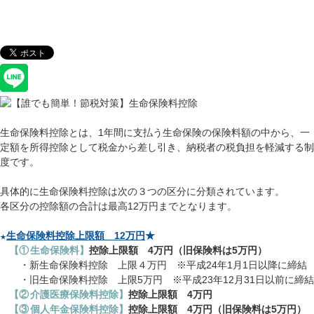
生命保険料控除とは、
1
年間に支払う生命保険の保険料額の中から、一
定額を所得控除として税金から差し引き、納税者の税負担を軽減する制
度です。
具体的に生命保険料控除は次の３つの区分に分類されています。
各区分の控除額の合計は最高
12
万円までとなります。
生命保険料控除上限額
12
万円
★
★
【①
生命保険料】
控除上限額
4
万円（旧保険料は
5
万円）
・新生命保険料控除 上限４万円 ※平成
24
年
1
月
1
日以降に締結
・旧生命保険料控除 上限
5
万円 ※平成
23
年
12
月
31
日以前に締結
【②
介護医療保険料控除】
控除上限額
4
万円
【③
個人年金保険料控除】
控除上限額
4
万円（旧保険料は
5
万円）